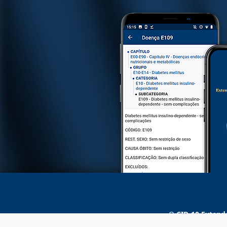
O
CID-10 Extend