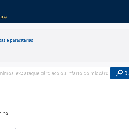
sas e parasitárias
B
nino