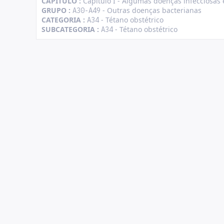
CAPÍTULO :
Capítulo I - Algumas doenças infecciosas 
GRUPO :
- Outras doenças bacterianas
A30-A49
CATEGORIA :
- Tétano obstétrico
A34
SUBCATEGORIA :
- Tétano obstétrico
A34