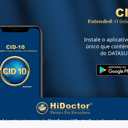
Instale o aplicati
único que contém
do DATASU
ed
é parte integrante da
Plataforma HiDoctor®
e é oferecido a vo